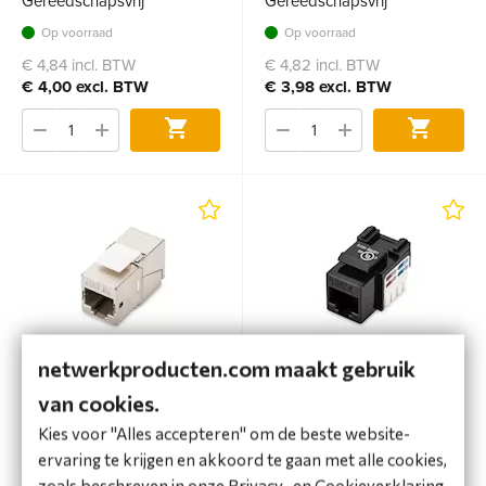
Gereedschapsvrij
Gereedschapsvrij
Op voorraad
Op voorraad
€ 4,84 incl. BTW
€ 4,82 incl. BTW
€ 4,00 excl. BTW
€ 3,98 excl. BTW
Bestel
Bestel
netwerkproducten.com maakt gebruik
Keystone Cat6A,
Keystone Jack CAT6
van cookies.
afgeschermd,
Gereedschapsvrij set= 24
Kies voor "Alles accepteren" om de beste website-
pieces
ervaring te krijgen en akkoord te gaan met alle cookies,
Op voorraad
Op voorraad
zoals beschreven in onze Privacy- en Cookieverklaring.