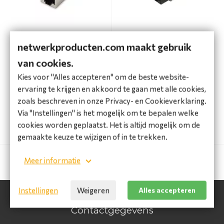
CAT5e koppelstuk dubbel
Keystone Jack Cat5e
afgeschermd Feed-Through
netwerkproducten.com maakt gebruik
connector
van cookies.
Beperkte voorraad
Beperkte voorraad
Kies voor "Alles accepteren" om de beste website-
(1 tot 2 werkdagen)
(1 tot 2 werkdagen)
ervaring te krijgen en akkoord te gaan met alle cookies,
€ 2,76 incl. BTW
€ 1,94 incl. BTW
zoals beschreven in onze Privacy- en Cookieverklaring.
€ 2,28 excl. BTW
€ 1,60 excl. BTW
Via "Instellingen" is het mogelijk om te bepalen welke
cookies worden geplaatst. Het is altijd mogelijk om de
Bestel
Bestel
gemaakte keuze te wijzigen of in te trekken.
Meer informatie
Instellingen
Weigeren
Alles accepteren
Contactgegevens