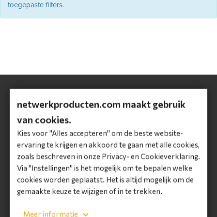
toegepaste filters.
netwerkproducten.com maakt gebruik
Contactgegevens
van cookies.
MP2 Netwerkproducten
Kies voor "Alles accepteren" om de beste website-
Wilgenkade 2
ervaring te krijgen en akkoord te gaan met alle cookies,
3992 LL Houten
zoals beschreven in onze Privacy- en Cookieverklaring.
T: +31 36 5222 820
Via "Instellingen" is het mogelijk om te bepalen welke
E: klantenservice@netwerkproducten.com
cookies worden geplaatst. Het is altijd mogelijk om de
KVK: 62165984
gemaakte keuze te wijzigen of in te trekken.
BTW: NL8546.95.667B01
BIC: RABONL2U
Meer informatie
IBAN: NL50 RABO 0301 7357 94