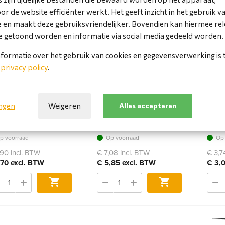
r de website efficiënter werkt. Het geeft inzicht in het gebruik v
 en maakt deze gebruiksvriendelijker. Bovendien kan hiermee re
 getoond worden en informatie via social media gedeeld worden.
formatie over het gebruik van cookies en gegevensverwerking is 
e
privacy policy
.
I High Speed
HDMI High Speed
HDMI
bindingskabel-type D
verbindingskabel-type D
verbi
ingen
Weigeren
Alles accepteren
- M/M - 1.0m
> A - M/M - 2.0m
A> A 
w/Eth
p voorraad
Op voorraad
Op 
90 incl. BTW
€ 7,08 incl. BTW
€ 3,7
,70 excl. BTW
€ 5,85 excl. BTW
€ 3,
Bestel
Bestel