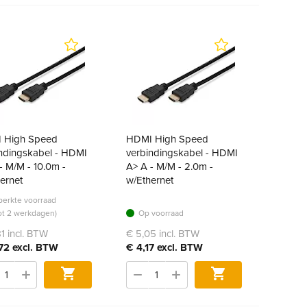
 High Speed
HDMI High Speed
ndingskabel - HDMI
verbindingskabel - HDMI
- M/M - 10.0m -
A> A - M/M - 2.0m -
ernet
w/Ethernet
erkte voorraad
tot 2 werkdagen)
Op voorraad
81 incl. BTW
€ 5,05 incl. BTW
72 excl. BTW
€ 4,17 excl. BTW
Bestel
Bestel