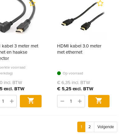
 kabel 3 meter met
HDMI kabel 3.0 meter
net en haakse
met ethernet
ector
erkte voorraad
werkdag)
Op voorraad
0 incl. BTW
€ 6,35 incl. BTW
5 excl. BTW
€ 5,25 excl. BTW
Bestel
Bestel
1
2
Volgende