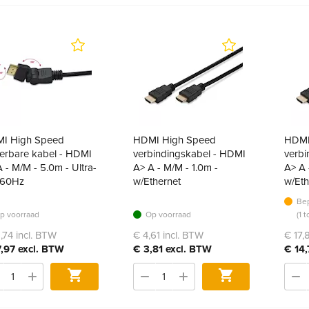
I High Speed
HDMI High Speed
HDMI
eerbare kabel - HDMI
verbindingskabel - HDMI
verbi
 - M/M - 5.0m - Ultra-
A> A - M/M - 1.0m -
A> A 
60Hz
w/Ethernet
w/Eth
Bep
p voorraad
Op voorraad
(1 
,74 incl. BTW
€ 4,61 incl. BTW
€ 17,
7,97 excl. BTW
€ 3,81 excl. BTW
€ 14,
Bestel
Bestel