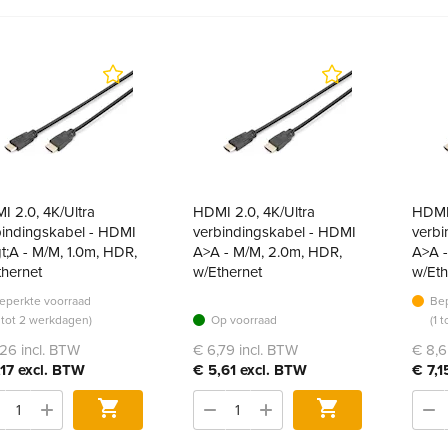
I 2.0, 4K/Ultra
HDMI 2.0, 4K/Ultra
HDMI 
bindingskabel - HDMI
verbindingskabel - HDMI
verbi
t;A - M/M, 1.0m, HDR,
A>A - M/M, 2.0m, HDR,
A>A -
thernet
w/Ethernet
w/Eth
eperkte voorraad
Bep
1 tot 2 werkdagen)
Op voorraad
(1 
26 incl. BTW
€ 6,79 incl. BTW
€ 8,6
,17 excl. BTW
€ 5,61 excl. BTW
€ 7,1
Bestel
Bestel