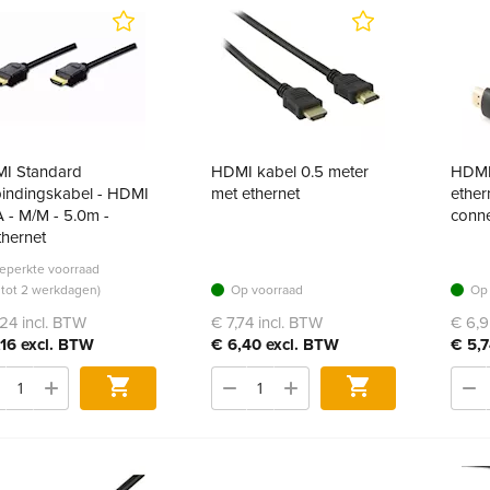
I Standard
HDMI kabel 0.5 meter
HDMI 
bindingskabel - HDMI
met ethernet
ether
 - M/M - 5.0m -
conn
thernet
eperkte voorraad
1 tot 2 werkdagen)
Op voorraad
Op 
24 incl. BTW
€ 7,74 incl. BTW
€ 6,9
,16 excl. BTW
€ 6,40 excl. BTW
€ 5,7
Bestel
Bestel