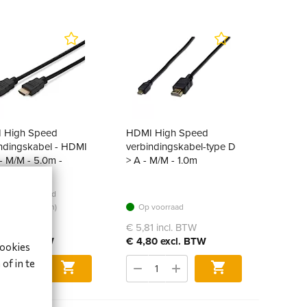
 High Speed
HDMI High Speed
ndingskabel - HDMI
verbindingskabel-type D
- M/M - 5.0m -
> A - M/M - 1.0m
ernet
erkte voorraad
tot 2 werkdagen)
Op voorraad
0 incl. BTW
€ 5,81 incl. BTW
2 excl. BTW
€ 4,80 excl. BTW
cookies
of in te
Bestel
Bestel