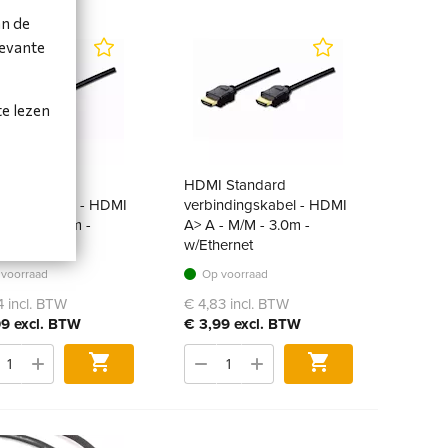
an de
levante
te lezen
 Standard
HDMI Standard
ndingskabel - HDMI
verbindingskabel - HDMI
- M/M - 2.0m -
A> A - M/M - 3.0m -
ernet
w/Ethernet
voorraad
Op voorraad
4 incl. BTW
€ 4,83 incl. BTW
09 excl. BTW
€ 3,99 excl. BTW
Bestel
Bestel