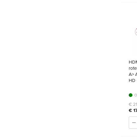
HDM
rot
A> A
HD 
O
€ 21
€ 1