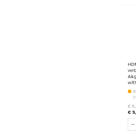
HDM
ver
A&g
w/E
B
(
€ 6,
€ 5