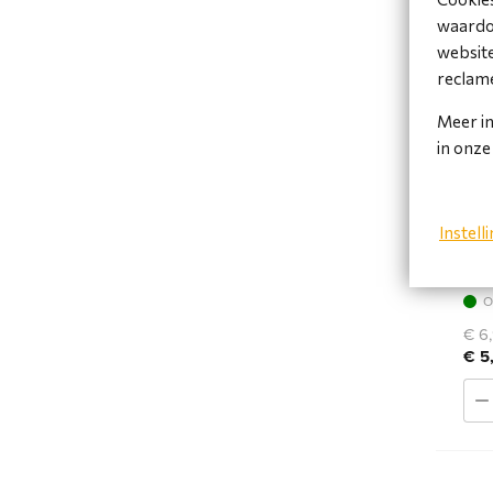
waardoo
website
reclame
Meer in
in onz
HDM
ver
Instell
> A 
O
€ 6,
€ 5