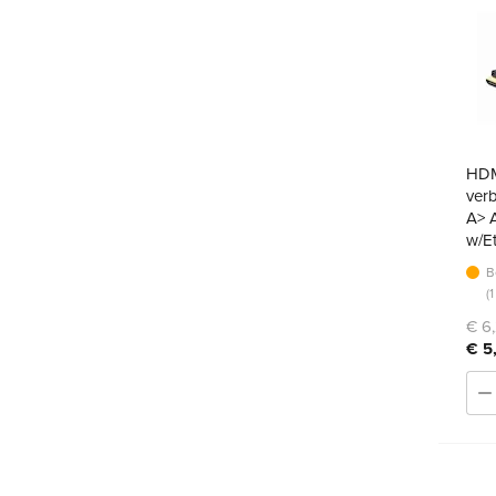
HDM
ver
A> A
w/E
B
(
€ 6,
€ 5