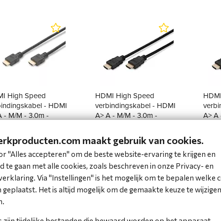
I High Speed
HDMI High Speed
HDMI
bindingskabel - HDMI
verbindingskabel - HDMI
verbi
 - M/M - 3.0m -
A> A - M/M - 3.0m -
A> A 
thernet
w/Ethernet
w/Eth
rkproducten.com maakt gebruik van cookies.
Beperkte voorraad
Bep
p voorraad
(1 tot 2 werkdagen)
(1 
or "Alles accepteren" om de beste website-ervaring te krijgen en
,79 incl. BTW
€ 7,04 incl. BTW
€ 9,1
 te gaan met alle cookies, zoals beschreven in onze Privacy- en
0,57 excl. BTW
€ 5,82 excl. BTW
€ 7,5
erklaring. Via "Instellingen" is het mogelijk om te bepalen welke 
geplaatst. Het is altijd mogelijk om de gemaakte keuze te wijzigen 
n.
Bestel
Bestel
 zijn tijdelijke bestanden die bewaard worden op het apparaat,