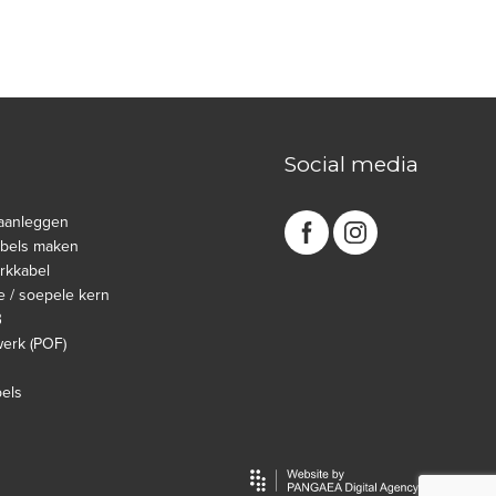
Social media
aanleggen
abels maken
rkkabel
e / soepele kern
B
werk (POF)
bels