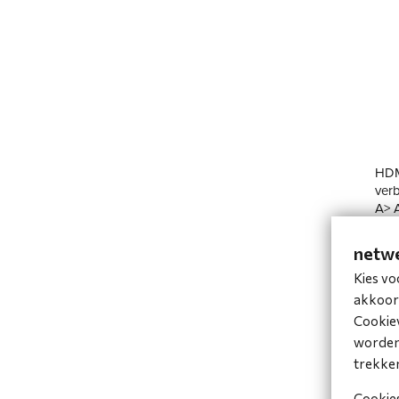
HDM
ver
A> A
w/E
netwe
O
Kies vo
€ 12
akkoord
€ 1
Cookiev
worden 
trekke
Cookies