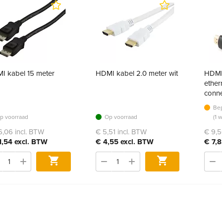
I kabel 15 meter
HDMI kabel 2.0 meter wit
HDMI
ether
conn
Bep
p voorraad
Op voorraad
(1 
6,06 incl. BTW
€ 5,51 incl. BTW
€ 9,5
1,54 excl. BTW
€ 4,55 excl. BTW
€ 7,8
Bestel
Bestel