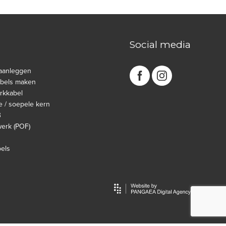
Social media
aanleggen
abels maken
rkkabel
e / soepele kern
B
werk (POF)
bels