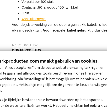
Verpakt per 100 stuks
Contacten:50 µ goud / 100 µ nikkel
8P8C
Aansluitschema
Voor de juiste werking van de door u gemaakte kabels is he
elkaar geschikt zijn.
Voor soepele kabel gebruikt u dus de
€ 18,15 incl. BTW
€ 15,00 excl. BTW
rkproducten.com maakt gebruik van cookies.
Bestel
or "Alles accepteren" om de beste website-ervaring te krijgen en
 te gaan met alle cookies, zoals beschreven in onze Privacy- en
Op voorraad
erklaring. Via "Instellingen" is het mogelijk om te bepalen welke 
geplaatst. Het is altijd mogelijk om de gemaakte keuze te wijzigen 
Voeg toe aan favorieten
n.
 zijn tijdelijke bestanden die bewaard worden op het apparaat,
Voor 16:00 uur besteld, vandaag verstuurd*
r de website efficiënter werkt. Het geeft inzicht in het gebruik v