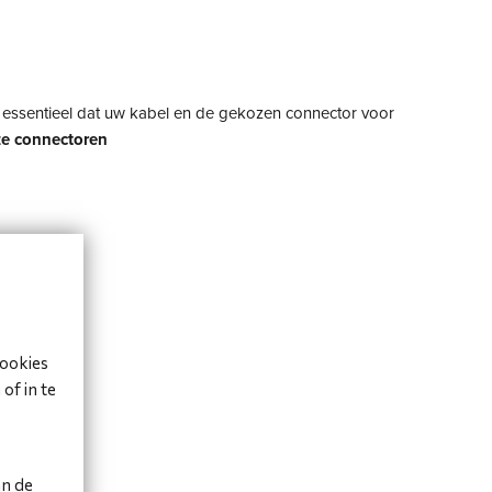
t essentieel dat uw kabel en de gekozen connector voor
ze connectoren
cookies
of in te
an de