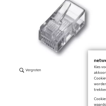
netwe
Kies vo
Vergroten
akkoord
Cookiev
worden 
trekke
Cookies
waardoo