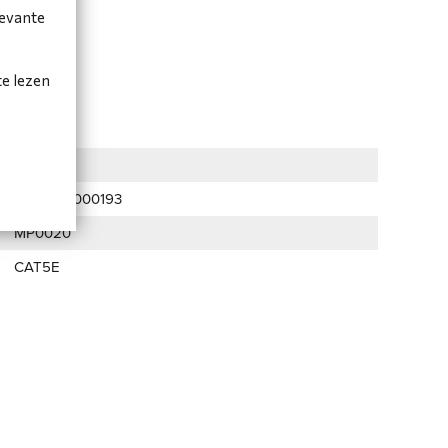
levante
te lezen
6278
2002100000193
MP0020
CAT5E