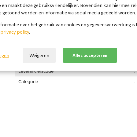
 en maakt deze gebruiksvriendelijker. Bovendien kan hiermee re
Gratis verzending vanaf €100,-
 getoond worden en informatie via social media gedeeld worden.
Spoed levering? Neem contact met ons op!
formatie over het gebruik van cookies en gegevensverwerking is 
e
privacy policy
.
Specificaties
Itemcode
ingen
Weigeren
Alles accepteren
Ean code
Leverancierscode
Categorie