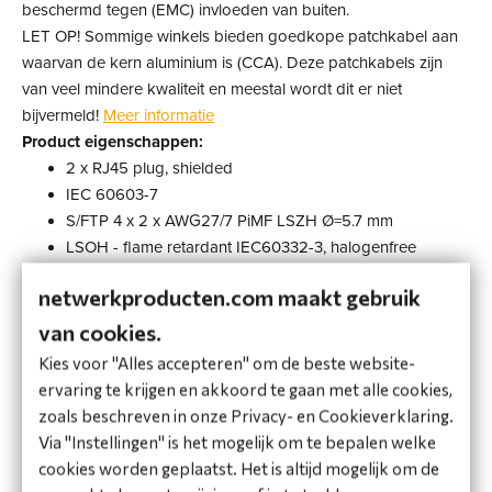
beschermd tegen (EMC) invloeden van buiten.
LET OP! Sommige winkels bieden goedkope patchkabel aan
waarvan de kern aluminium is (CCA). Deze patchkabels zijn
van veel mindere kwaliteit en meestal wordt dit er niet
bijvermeld!
Meer informatie
Product eigenschappen:
2 x RJ45 plug, shielded
IEC 60603-7
S/FTP 4 x 2 x AWG27/7 PiMF LSZH Ø=5.7 mm
LSOH - flame retardant IEC60332-3, halogenfree
IEC60754-2 , low smoke IEC61034
netwerkproducten.com maakt gebruik
Mounted strain relief with latch protection
Bijbehorende kabel detector Art.-No. 058906 (niet bij
van cookies.
geleverd)
Kies voor "Alles accepteren" om de beste website-
Pin assignment 1:1 with blinking plugs for monitoring
ervaring te krijgen en akkoord te gaan met alle cookies,
Mantel: FRNC according IEC60332-3 PIMF+Braiding
zoals beschreven in onze Privacy- en Cookieverklaring.
>65% covering
Via "Instellingen" is het mogelijk om te bepalen welke
Toepassingen:IEEE 802.3; 10Base-T; 100Base-T;
cookies worden geplaatst. Het is altijd mogelijk om de
1000Base-T; 10GBase-T; IEEE802.5; 16 MB; ISDN; FDDI;