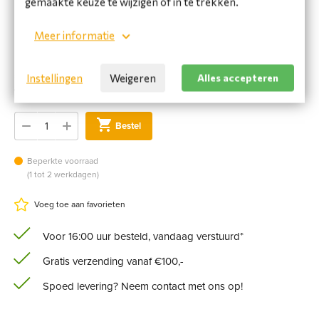
gemaakte keuze te wijzigen of in te trekken.
ATM;
Phone Specifications: Jacket FRNC: IEC60332-3; IEC
Meer informatie
60754-2; IEC 61034
€ 11,76 incl. BTW
Instellingen
Weigeren
Alles accepteren
€ 9,72 excl. BTW
Bestel
Beperkte voorraad
(1 tot 2 werkdagen)
Voeg toe aan favorieten
Voor 16:00 uur besteld, vandaag verstuurd*
Gratis verzending vanaf €100,-
Spoed levering? Neem contact met ons op!