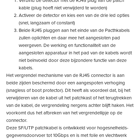
Verbind de detector met de RJ45 plug van de patch
kable (plug hoeft niet verwijderd te worden)
Activeer de detector en kies een van de drie led opties
(snel, langzaam of constant)
Beide RJ45 pluggen aan het einde van de Pacthkabels
zullen oplichten en daar mee het aangesloten pad
weergeven. De werking en functionaliteit van de
aangesloten apparatuur in het pad van de kabels wordt
niet beinvoeld door deze bijzondere functie van deze
kabels.
Het vergrendel mechanisme van de RJ45 connector is aan
beide zijden beschermd door een aangespoten verhoging
(snagless of boot protector). Dit heeft als voordeel dat, bij het
verwijderen van de kabel uit het patchkast of het terugtrekken
van de kabel, de vergrendeling nergens achter blijft haken. Het
voorkomt dus het afbreken van het vergrendellipje op de
connector.
Deze SF/UTP patchkabel is ontwikkeld voor hogesnelheids-
gegevensdoorvoer tot 10Gbps en is met folie en vlechtwerk