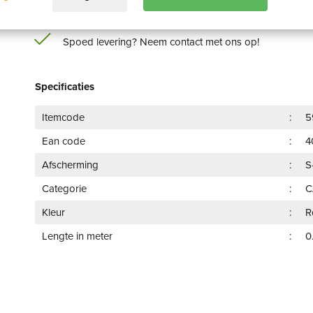
Gratis verzending vanaf €100,-
Spoed levering? Neem contact met ons op!
Specificaties
Itemcode
5
Ean code
4
Afscherming
S
Categorie
C
Kleur
R
Lengte in meter
0