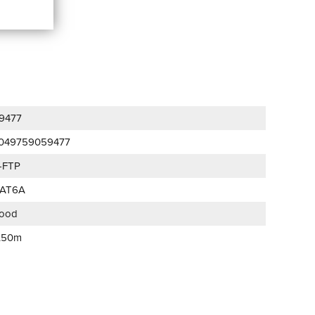
9477
049759059477
-FTP
AT6A
ood
.50m