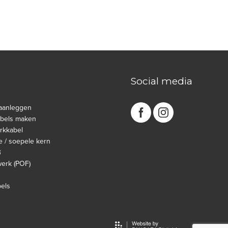
Social media
aanleggen
abels maken
rkkabel
e / soepele kern
B
werk (POF)
bels