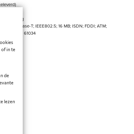
geleverd)
65% covering
ase-T; 10GBase-T; IEEE802.5; 16 MB; ISDN; FDDI; ATM;
60754-2; IEC 61034
cookies
of in te
an de
levante
te lezen