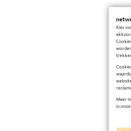
netwe
Kies vo
akkoord
Cookiev
worden 
trekke
Cookies
waardoo
website
reclame
Meer in
in onz
Instell