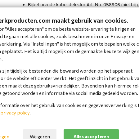
Bijbehorende kabel detector Art.-No. 058906 (niet bij 
Pin assignment 1:1 with blinking plugs for monitoring
rkproducten.com maakt gebruik van cookies.
Mantel: FRNC according IEC60332-3 PIMF+Braiding >
Toepassingen:IEEE 802.3; 10Base-T; 100Base-T; 1000B
or "Alles accepteren" om de beste website-ervaring te krijgen en
Phone Specifications: Jacket FRNC: IEC60332-3; IEC 
 te gaan met alle cookies, zoals beschreven in onze Privacy- en
erklaring. Via "Instellingen" is het mogelijk om te bepalen welke 
geplaatst. Het is altijd mogelijk om de gemaakte keuze te wijzigen 
€ 9,91 incl. BTW
n.
€ 8,19 excl. BTW
 zijn tijdelijke bestanden die bewaard worden op het apparaat,
Bestel
r de website efficiënter werkt. Het geeft inzicht in het gebruik v
 en maakt deze gebruiksvriendelijker. Bovendien kan hiermee re
Beperkte voorraad
 getoond worden en informatie via social media gedeeld worden.
(1 tot 2 werkdagen)
formatie over het gebruik van cookies en gegevensverwerking is 
e
privacy policy
.
Voeg toe aan favorieten
Voor 16:00 uur besteld, vandaag verstuurd*
ingen
Weigeren
Alles accepteren