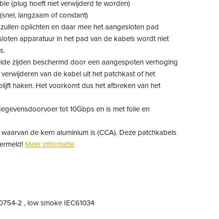
le (plug hoeft niet verwijderd te worden)
 (snel, langzaam of constant)
zullen oplichten en daar mee het aangesloten pad
sloten apparatuur in het pad van de kabels wordt niet
s.
eide zijden beschermd door een aangespoten verhoging
t verwijderen van de kabel uit het patchkast of het
lijft haken. Het voorkomt dus het afbreken van het
egevensdoorvoer tot 10Gbps en is met folie en
aarvan de kern aluminium is (CCA). Deze patchkabels
jvermeld!
Meer informatie
60754-2 , low smoke IEC61034