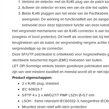
Verbind de detector met de RJ45 plug van de patch kab
Activeer de detector en kies een van de drie led opties
Beide RJ45 pluggen aan het einde van de Pacthkabels 
weergeven. De werking en functionaliteit van de aange
beinvoeld door deze bijzondere functie van deze kabel
Het vergrendel mechanisme van de RJ45 connector is aan b
(snagless of boot protector). Dit heeft als voordeel dat, bij he
terugtrekken van de kabel, de vergrendeling nergens achter b
vergrendellipje op de connector.
Deze SF/UTP patchkabel is ontwikkeld voor hogesnelheids-g
vlechtwerk beschermd tegen (EMC) invloeden van buiten.
LET OP! Sommige winkels bieden goedkope patchkabel aan w
zijn van veel mindere kwaliteit en meestal wordt dit er niet bi
Product eigenschappen:
2 x RJ45 plug, shielded
IEC 60603-7
S/FTP 4 x 2 x AWG27/7 PiMF LSZH Ø=5.7 mm
LSOH - flame retardant IEC60332-3, halogenfree IEC
Mounted strain relief with latch protection