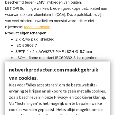
beschermd tegen (EMC) invloeden van buiten.
LET OP! Sommige winkels bieden goedkope patchkabel aan
waarvan de kern aluminium is (CCA). Deze patchkabels zijn
van veel mindere kwaliteit en meestal wordt dit er niet
bijvermeld!
Meer informatie
Product eigenschappen:
2 x RJ45 plug, shielded
IEC 60603-7
S/FTP 4 x 2 x AWG27/7 PiMF LSZH Ø=5.7 mm
LSOH - flame retardant IEC60332-3, halogenfree
IEC60754-2 , low smoke IEC61034
netwerkproducten.com maakt gebruik
Mounted strain relief with latch protection
Bijbehorende kabel detector Art.-No. 058906 (niet bij
van cookies.
geleverd)
Kies voor "Alles accepteren" om de beste website-
Pin assignment 1:1 with blinking plugs for monitoring
ervaring te krijgen en akkoord te gaan met alle cookies,
Mantel: FRNC according IEC60332-3 PIMF+Braiding
zoals beschreven in onze Privacy- en Cookieverklaring.
>65% covering
Via "Instellingen" is het mogelijk om te bepalen welke
Toepassingen:IEEE 802.3; 10Base-T; 100Base-T;
cookies worden geplaatst. Het is altijd mogelijk om de
1000Base-T; 10GBase-T; IEEE802.5; 16 MB; ISDN; FDDI;