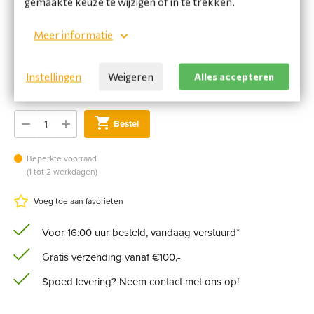
gemaakte keuze te wijzigen of in te trekken.
ATM;
Phone Specifications: Jacket FRNC: IEC60332-3; IEC
Meer informatie
60754-2; IEC 61034
€ 9,91 incl. BTW
Instellingen
Weigeren
Alles accepteren
€ 8,19 excl. BTW
Bestel
Beperkte voorraad
(1 tot 2 werkdagen)
Voeg toe aan favorieten
Voor 16:00 uur besteld, vandaag verstuurd*
Gratis verzending vanaf €100,-
Spoed levering? Neem contact met ons op!