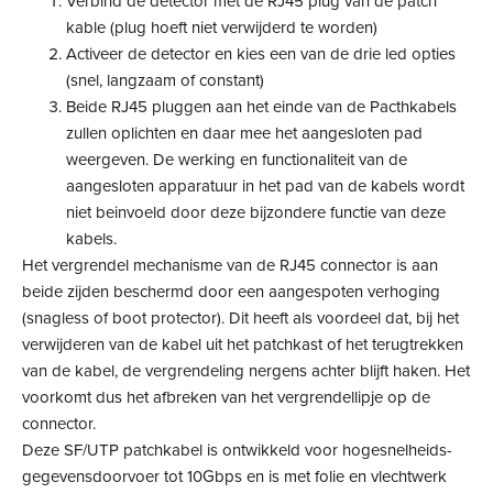
Verbind de detector met de RJ45 plug van de patch
kable (plug hoeft niet verwijderd te worden)
Activeer de detector en kies een van de drie led opties
(snel, langzaam of constant)
Beide RJ45 pluggen aan het einde van de Pacthkabels
zullen oplichten en daar mee het aangesloten pad
weergeven. De werking en functionaliteit van de
aangesloten apparatuur in het pad van de kabels wordt
niet beinvoeld door deze bijzondere functie van deze
kabels.
Het vergrendel mechanisme van de RJ45 connector is aan
beide zijden beschermd door een aangespoten verhoging
(snagless of boot protector). Dit heeft als voordeel dat, bij het
verwijderen van de kabel uit het patchkast of het terugtrekken
van de kabel, de vergrendeling nergens achter blijft haken. Het
voorkomt dus het afbreken van het vergrendellipje op de
connector.
Deze SF/UTP patchkabel is ontwikkeld voor hogesnelheids-
gegevensdoorvoer tot 10Gbps en is met folie en vlechtwerk