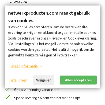
AWG 24
voldoet aan: EIA/TIA 568 B.2, EN 50173-1, ISO/IEC 11801
netwerkproducten.com maakt gebruik
Merk Konig
van cookies.
Kies voor "Alles accepteren" om de beste website-
€ 72,60 incl. BTW
ervaring te krijgen en akkoord te gaan met alle cookies,
€ 60,00 excl. BTW
zoals beschreven in onze Privacy- en Cookieverklaring.
Via "Instellingen" is het mogelijk om te bepalen welke
Bestel
cookies worden geplaatst. Het is altijd mogelijk om de
gemaakte keuze te wijzigen of in te trekken.
Beperkte voorraad
(1 werkdag)
Meer informatie
Voeg toe aan favorieten
Instellingen
Weigeren
Alles accepteren
Voor 16:00 uur besteld, vandaag verstuurd*
Gratis verzending vanaf €100,-
Spoed levering? Neem contact met ons op!