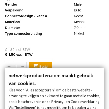
Gender
Male
Verpakking
Bulk
Connectordesign - kant A
Recht
Materiaal
Metaal
Diameter
7.0 mm
Type connectorplating
Nikkel
€ 1,82 incl. BTW
€ 1,50 excl. BTW
Bestel
netwerkproducten.com maakt gebruik
Op voorraad
van cookies.
Voeg toe aan favorieten
Kies voor "Alles accepteren" om de beste website-
ervaring te krijgen en akkoord te gaan met alle cookies,
Voor 16:00 uur besteld, vandaag verstuurd*
zoals beschreven in onze Privacy- en Cookieverklaring.
Via "Instellingen" is het mogelijk om te bepalen welke
Gratis verzending vanaf €100,-