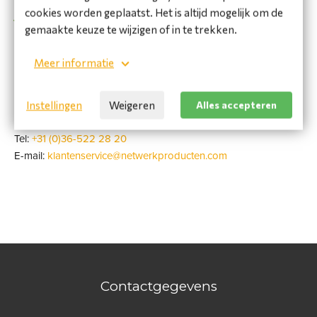
cookies worden geplaatst. Het is altijd mogelijk om de
Spoed levering? Neem contact met ons op!
gemaakte keuze te wijzigen of in te trekken.
Specificaties
Meer informatie
Heeft u een vraag over dit product?
Instellingen
Weigeren
Alles accepteren
Neem contact op met de afdeling verkoop:
Tel:
+31 (0)36-522 28 20
E-mail:
klantenservice@netwerkproducten.com
Contactgegevens