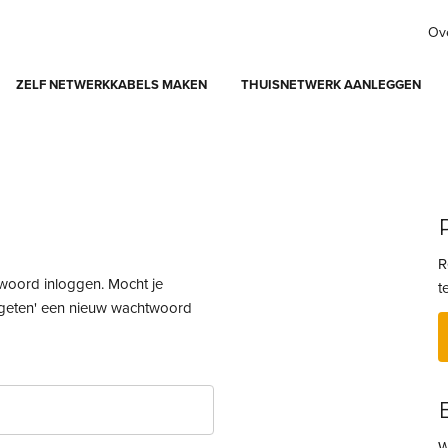
Ov
ZELF NETWERKKABELS MAKEN
THUISNETWERK AANLEGGEN
R
twoord inloggen. Mocht je
t
rgeten' een nieuw wachtwoord
W