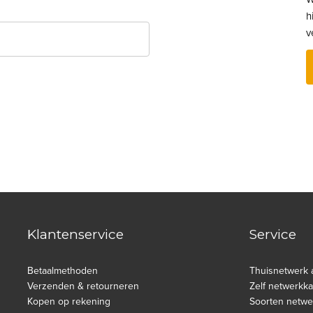
h
v
Klantenservice
Service
Betaalmethoden
Thuisnetwerk 
Verzenden & retourneren
Zelf netwerkk
Kopen op rekening
Soorten netwe