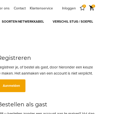
0
0
er ons
Contact
Klantenservice
Inloggen
SOORTEN NETWERKKABEL
VERSCHIL STUG / SOEPEL
Registreren
egistreer je, of bestel als gast, door hieronder een keuze
e maken. Het aanmaken van een account is niet verplicht.
Aanmelden
Bestellen als gast
ilt u bestellen zonder een account aan te maken? Vul dan